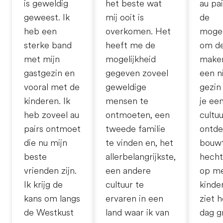
is geweldig
het beste wat
au pai
geweest. Ik
mij ooit is
de
heb een
overkomen. Het
mogel
sterke band
heeft me de
om de
met mijn
mogelijkheid
make
gastgezin en
gegeven zoveel
een n
vooral met de
geweldige
gezin 
kinderen. Ik
mensen te
je ee
heb zoveel au
ontmoeten, een
cultu
pairs ontmoet
tweede familie
ontde
die nu mijn
te vinden en, het
bouw
beste
allerbelangrijkste,
hecht
vrienden zijn.
een andere
op me
Ik krijg de
cultuur te
kinde
kans om langs
ervaren in een
ziet 
de Westkust
land waar ik van
dag g