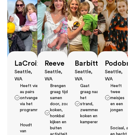
LaCroix
Reeve
Barbitta
Podobni
Seattle,
Seattle,
Seattle,
Seattle,
WA
WA
WA
WA
Heeft vier
Brengen
Gaat
Heeft
au pairs
graag tijd
graag naar
twee
ontvangen
samen
het
meisjes
via het
door, zoals
strand,
en een
programma
koken,
zwemmen,
jongen
honkbal
koken en
kijken en
kamperen
Houdt
buiten
Sociaal, acti
van
activiteiten
en hecht