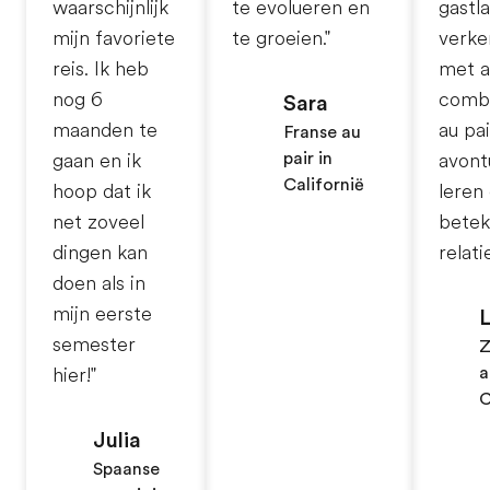
waarschijnlijk
te evolueren en
gastl
mijn favoriete
te groeien."
verke
reis. Ik heb
met a
nog 6
comb
Sara
maanden te
au pai
Franse au
pair in
gaan en ik
avont
Californië
hoop dat ik
leren
net zoveel
betek
dingen kan
relatie
doen als in
mijn eerste
semester
Z
a
hier!"
C
Julia
Spaanse