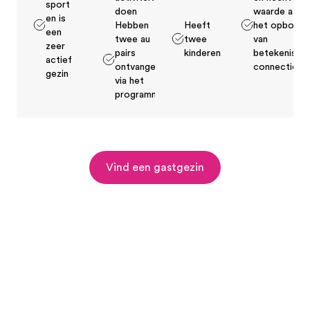
sport
doen
waarde aan
en is
Hebben
Heeft
het opbouw
een
twee au
twee
van
zeer
pairs
kinderen
betekenisvol
actief
ontvangen
connecties
gezin
via het
programma
Vind een gastgezin