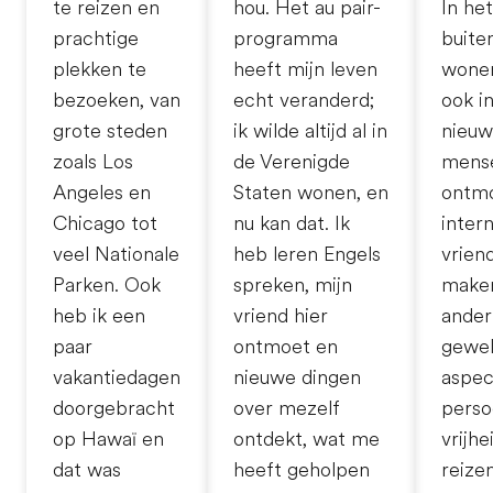
te reizen en
hou. Het au pair-
In het
prachtige
programma
buite
plekken te
heeft mijn leven
wonen
bezoeken, van
echt veranderd;
ook in
grote steden
ik wilde altijd al in
nieu
zoals Los
de Verenigde
mens
Angeles en
Staten wonen, en
ontm
Chicago tot
nu kan dat. Ik
inter
veel Nationale
heb leren Engels
vrien
Parken. Ook
spreken, mijn
maken
heb ik een
vriend hier
ander
paar
ontmoet en
gewel
vakantiedagen
nieuwe dingen
aspec
doorgebracht
over mezelf
perso
op Hawaï en
ontdekt, wat me
vrijh
dat was
heeft geholpen
reizen