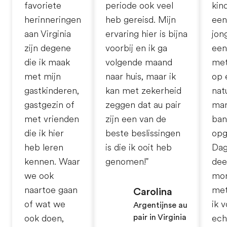
favoriete
periode ook veel
kin
herinneringen
heb gereisd. Mijn
een
aan Virginia
ervaring hier is bijna
jon
zijn degene
voorbij en ik ga
een
die ik maak
volgende maand
met
met mijn
naar huis, maar ik
op 
gastkinderen,
kan met zekerheid
natu
gastgezin of
zeggen dat au pair
man
met vrienden
zijn een van de
ban
die ik hier
beste beslissingen
opg
heb leren
is die ik ooit heb
Dag
kennen. Waar
genomen!"
deel
we ook
mo
naartoe gaan
met
Carolina
of wat we
ik 
Argentijnse au
pair in Virginia
ook doen,
ech