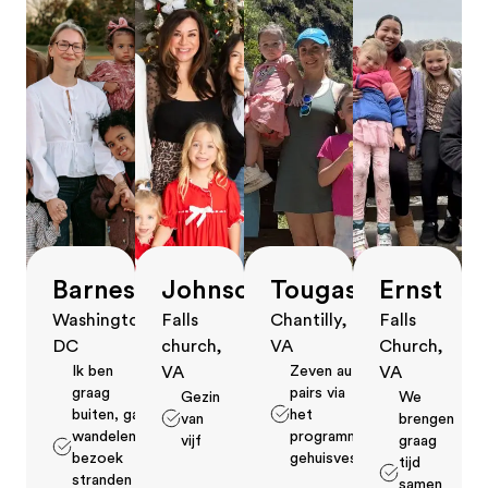
Barnes
Johnson
Tougas
Ernst
Washington,
Falls
Chantilly,
Falls
DC
church,
VA
Church,
Ik ben
Zeven au
VA
VA
graag
pairs via
Gezin
We
buiten, ga
het
van
brengen
wandelen,
programma
vijf
graag
bezoek
gehuisvest
tijd
stranden en
samen