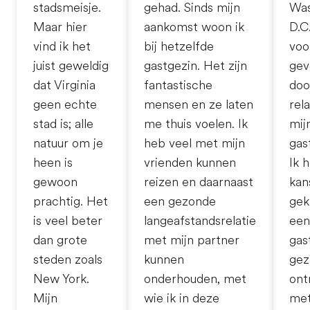
stadsmeisje.
gehad. Sinds mijn
Was
Maar hier
aankomst woon ik
D.C
vind ik het
bij hetzelfde
voo
juist geweldig
gastgezin. Het zijn
ge
dat Virginia
fantastische
doo
geen echte
mensen en ze laten
rel
stad is; alle
me thuis voelen. Ik
mij
natuur om je
heb veel met mijn
gas
heen is
vrienden kunnen
Ik 
gewoon
reizen en daarnaast
kan
prachtig. Het
een gezonde
gek
is veel beter
langeafstandsrelatie
een
dan grote
met mijn partner
gast
steden zoals
kunnen
gez
New York.
onderhouden, met
ont
Mijn
wie ik in deze
met