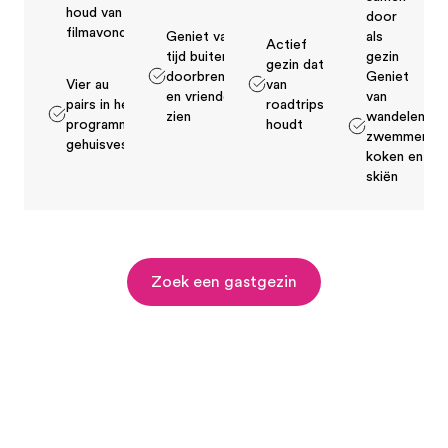
houd van
door
filmavonden
Geniet van
als
Actief
tijd buiten
gezin
gezin dat
doorbrengen
Geniet
Vier au
van
en vrienden
van
pairs in het
roadtrips
zien
wandelen,
programma
houdt
zwemmen,
gehuisvest
koken en
skiën
Zoek een gastgezin