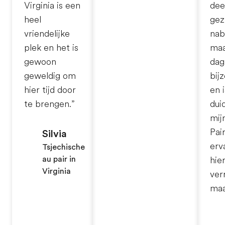
Virginia is een
dee
heel
gez
vriendelijke
nab
plek en het is
maa
gewoon
dag
geweldig om
bij
hier tijd door
en i
te brengen.”
dui
mij
Pair
Silvia
erv
Tsjechische
au pair in
hie
Virginia
ver
maa